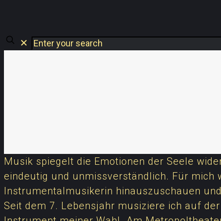
✕
Musik spiegelt die Emotionen der Seele wide
eindeutig und unmissverständlich. Für mich 
Instrumentalmusikerin hinauszuschauen und
Seit dem 7. Lebensjahr musiziere ich auf der V
Instrument meiner Wahl. Am Metropoltheater 