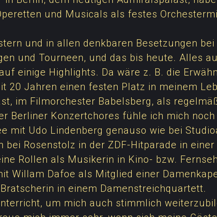
eretten und Musicals als festes Orchestermit
estern und in allen denkbaren Besetzungen bei
n und Tourneen, und das bis heute. Alles a
uf einige Highlights. Da wäre z. B. die Erwä
eit 20 Jahren einen festen Platz in meinem Le
ast, im Filmorchester Babelsberg, als regelmäß
r Berliner Konzertchores fühle ich mich noch
e mit Udo Lindenberg genauso wie bei Studio
 bei Rosenstolz in der ZDF-Hitparade in einer
ine Rollen als Musikerin in Kino- bzw. Fernse
 mit Willam Dafoe als Mitglied einer Damenkapel
ls Bratscherin in einem Damenstreichquartett.
nterricht, um mich auch stimmlich weiterzubi