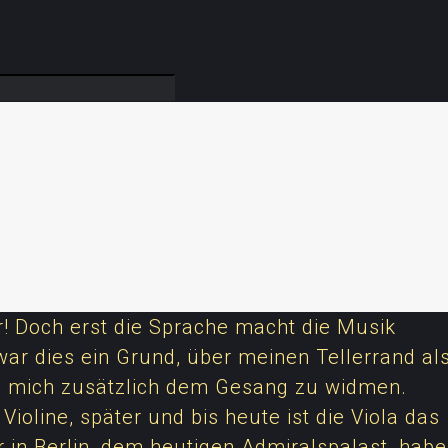
r! Doch erst die Sprache macht die Musik
war dies ein Grund, über meinen Tellerrand al
 mich zusätzlich dem Gesang zu widmen.
ioline, später und bis heute ist die Viola das
in Berlin, dem heutigen Admiralspalast, habe